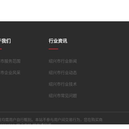
于我们
行业资讯
兴市服务范围
绍兴市行业新闻
兴市企业风采
绍兴市行业动态
绍兴市行业技术
绍兴市常见问题
性均需用户自行甄别。本站不参与用户间交易行为，您在购买商
24513 技术支持:搜易通网络