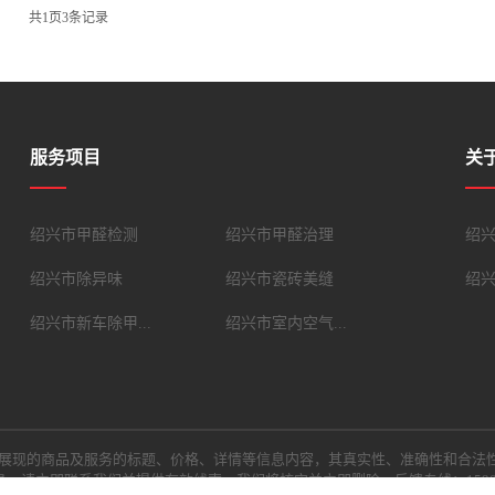
共
1
页
3
条记录
服务项目
关
绍兴市甲醛检测
绍兴市甲醛治理
绍
绍兴市除异味
绍兴市瓷砖美缝
绍
绍兴市新车除甲...
绍兴市室内空气...
展现的商品及服务的标题、价格、详情等信息内容，其真实性、准确性和合法
，请立即联系我们并提供有效线索，我们将核实并立即删除。反馈专线：159059