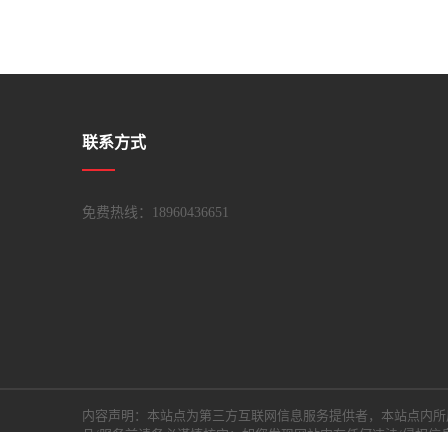
联系方式
免费热线：18960436651
内容声明：本站点为第三方互联网信息服务提供者，本站点内所
品/服务前请务必谨慎核实；如您发现网站内有任何违法/侵权信息