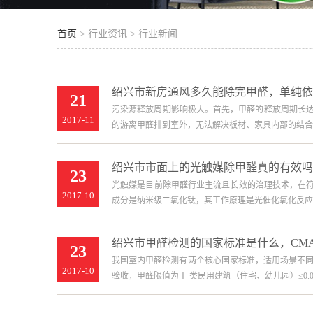
首页
> 行业资讯 > 行业新闻
绍兴市新房通风多久能除完甲醛，单纯依
21
污染源释放周期影响极大。首先，甲醛的释放周期长达
2017-11
的游离甲醛排到室外，无法解决板材、家具内部的结合
绍兴市市面上的光触媒除甲醛真的有效吗
23
光触媒是目前除甲醛行业主流且长效的治理技术，在
2017-10
成分是纳米级二氧化钛，其工作原理是光催化氧化反应
绍兴市甲醛检测的国家标准是什么，CM
23
我国室内甲醛检测有两个核心国家标准，适用场景不同：
2017-10
验收，甲醛限值为Ⅰ 类民用建筑（住宅、幼儿园）≤0.07mg/