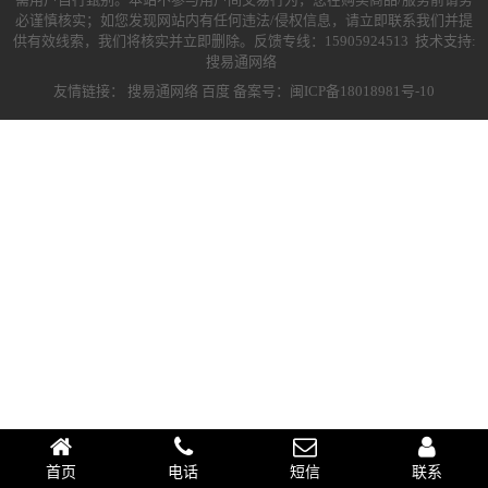
必谨慎核实；如您发现网站内有任何违法/侵权信息，请立即联系我们并提
供有效线索，我们将核实并立即删除。反馈专线：15905924513 技术支持:
搜易通网络
友情链接：
搜易通网络
百度
备案号：闽ICP备18018981号-10
首页
电话
短信
联系